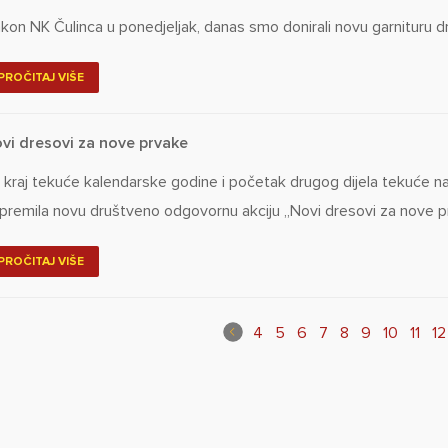
kon NK Čulinca u ponedjeljak, danas smo donirali novu garnituru 
PROČITAJ VIŠE
vi dresovi za nove prvake
 kraj tekuće kalendarske godine i početak drugog dijela tekuće 
ipremila novu društveno odgovornu akciju „Novi dresovi za nove p
PROČITAJ VIŠE
4
5
6
7
8
9
10
11
12