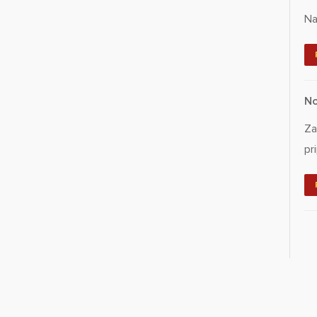
Na
No
Za
pr