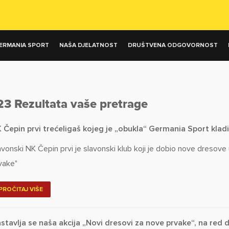
ERMANIA SPORT
NAŠA DJELATNOST
DRUŠTVENA ODGOVORNOST
23 Rezultata vaše pretrage
 Čepin prvi trećeligaš kojeg je „obukla“ Germania Sport klad
avonski NK Čepin prvi je slavonski klub koji je dobio nove dresove 
vake"
PROČITAJ VIŠE
stavlja se naša akcija „Novi dresovi za nove prvake“, na red