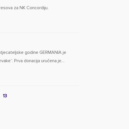
dresova za NK Concordiju.
natjecateljske godine GERMANIA je
rvake“. Prva donacija uručena je…
13