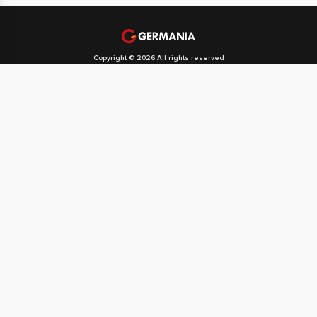
Copyright © 2026 All rights reserved
Politika privatnosti
Politika kolačića
Svi naši partneri
Početna
O društvu GERMANIA SPORT
Naša djelatnost