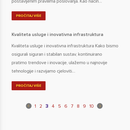
postavljenim pravilima poslovanja. Kao način…
PROČITAJ VIŠE
Kvaliteta usluge i inovativna infrastruktura
Kvaliteta usluge i inovativna infrastruktura Kako bismo
osigurali siguran i stabilan sustav, kontinuirano
pratimo trendove i inovacije, ulažemo u najnovije
tehnologije i razvijamo cjeloviti…
PROČITAJ VIŠE
1
2
3
4
5
6
7
8
9
10