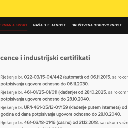
ERMANIA SPORT
NAŠA DJELATNOST
DRUŠTVENA ODGOVORNOST
icence i industrijski certifikati
Rješenje br.
022-03/15-04/442 (automati) od 06.11.2015.
sa roko
potpisivanja ugovora odnosno do 06.11.2030.
Rješenje br.
461-01/25-01/611
(klađenje) od 28.10.2025.
sa rokom 
potpisivanja ugovora odnosno do 28.10.2040.
Rješenje br.
UP/I-461-05/13-01/159
(klađenje putem interneta) od
godina od dana potpisivanja ugovora odnosno do 28.10.2040.
Rješenje br.
461-03/18-01/16
(casino) od 31.12.2018.
sa rokom važe