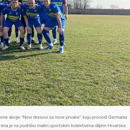
ne akcije "Novi dresovi za nove prvake", koju provodi Germania
erena je na podršku malim sportskim kolektivima diljem Hrvatske,