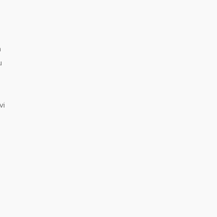
a
u
vi