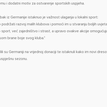
emu i dodatni motiv za ostvarenje sportskih uspjeha.
bak iz Germanije istaknuo je važnost ulaganja u lokalni sport:
održati razvoj malih klubova i pomoći im u stvaranju boljih uvjet
 sport, već zajedništvo i strast, a upravo ovakve akcije omogućuj
som brane boje svog kluba."
li su Germaniji na vrijednoj donaciji te istaknuli kako im novi dreso
 uspješnu sezonu.