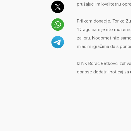
pružajući im kvalitetnu opr
Prilikom donacije, Tonko Zu
"Drago nam je što možemo p
za igru. Nogomet nije samo
mladim igračima da s pono
Iz NK Borac Retkovci zahvali
donose dodatni poticaj za