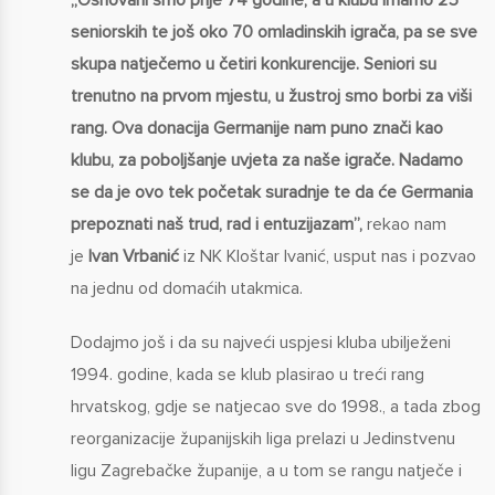
seniorskih te još oko 70 omladinskih igrača, pa se sve
skupa natječemo u četiri konkurencije. Seniori su
trenutno na prvom mjestu, u žustroj smo borbi za viši
rang. Ova donacija Germanije nam puno znači kao
klubu, za poboljšanje uvjeta za naše igrače. Nadamo
se da je ovo tek početak suradnje te da će Germania
prepoznati naš trud, rad i entuzijazam”,
rekao nam
je
Ivan
Vrbanić
iz NK Kloštar Ivanić, usput nas i pozvao
na jednu od domaćih utakmica.
Dodajmo još i da su najveći uspjesi kluba ubilježeni
1994. godine, kada se klub plasirao u treći rang
hrvatskog, gdje se natjecao sve do 1998., a tada zbog
reorganizacije županijskih liga prelazi u Jedinstvenu
ligu Zagrebačke županije, a u tom se rangu natječe i