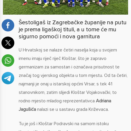
Šestoligaš iz Zagrebačke županije na putu
je prema ligaškoj tituli, a u tome će mu
sigurno pomoći i nova garnitura
U Hrvatskoj se nalaze četiri naselja koja u svojem
imenu imaju riječ riječ Kloštar, što je zapravo
germanizam za samostan i označava prisutnost te
značaj tog vjerskog objekta u tom mjestu. Od ta četiri,
najmanji je onaj u istarskoj općini Vrsar, s tek 41
stanovnikom, zatim slijedi Kloštar Vojakovački, to
rodno mjesto mladog reprezentativca
Adriana
Jagušića
nalazi se u sastavu grada Križevaca.
Tu je još i Kloštar Podravski na samom istoku