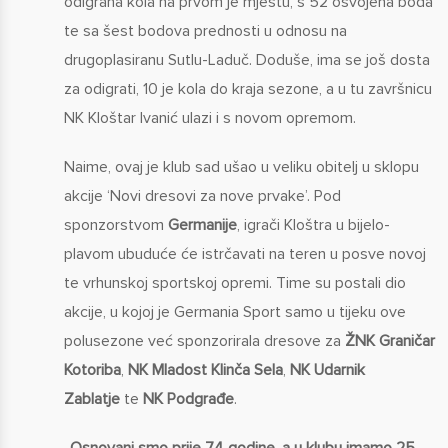
odigrana kola na prvom je mjestu, s 52 osvojena boda
te sa šest bodova prednosti u odnosu na
drugoplasiranu Sutlu-Laduč. Doduše, ima se još dosta
za odigrati, 10 je kola do kraja sezone, a u tu završnicu
NK Kloštar Ivanić ulazi i s novom opremom.
Naime, ovaj je klub sad ušao u veliku obitelj u sklopu
akcije ‘Novi dresovi za nove prvake’. Pod
sponzorstvom
Germanije
, igrači Kloštra u bijelo-
plavom ubuduće će istrčavati na teren u posve novoj
te vrhunskoj sportskoj opremi. Time su postali dio
akcije, u kojoj je Germania Sport samo u tijeku ove
polusezone već sponzorirala dresove za
ŽNK Graničar
Kotoriba
,
NK Mladost Klinča Sela
,
NK Udarnik
Zablatje
te
NK Podgrađe
.
„Osnovani smo prije 74 godine, a u klubu imamo 25