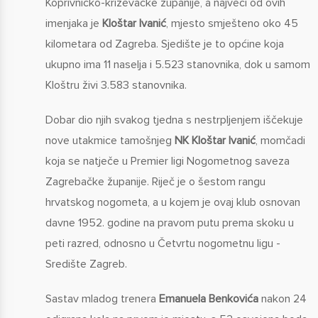
Koprivničko-križevačke županije, a najveći od ovih
imenjaka je
Kloštar Ivanić
, mjesto smješteno oko 45
kilometara od Zagreba. Sjedište je to općine koja
ukupno ima 11 naselja i 5.523 stanovnika, dok u samom
Kloštru živi 3.583 stanovnika.
Dobar dio njih svakog tjedna s nestrpljenjem iščekuje
nove utakmice tamošnjeg
NK Kloštar Ivanić
, momčadi
koja se natječe u Premier ligi Nogometnog saveza
Zagrebačke županije. Riječ je o šestom rangu
hrvatskog nogometa, a u kojem je ovaj klub osnovan
davne 1952. godine na pravom putu prema skoku u
peti razred, odnosno u Četvrtu nogometnu ligu -
Središte Zagreb.
Sastav mladog trenera
Emanuela Benkovića
nakon 24