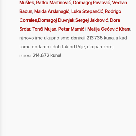
Mušlek
,
Ratko Martinović
,
Domagoj Pavlović
,
Vedran
Bađun
,
Maida Arslanagić
,
Luka Stepančić
,
Rodrigo
Corrales,
Domagoj Duvnjak
,
Sergej Jakirović
,
Dora
Srdar
,
Tonći Mujan
,
Petar Mamić
i
Matija Gečević Khan
u
njihovo ime ukupno smo
donirali 213.736 kuna,
a kad
tome dodamo i dobitak od Prlje, ukupan zbroj
iznosi
214.672 kuna!