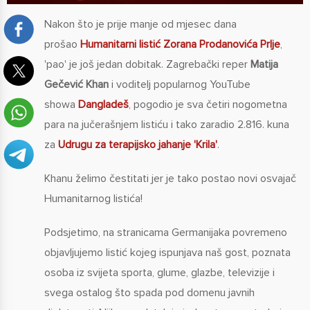
Nakon što je prije manje od mjesec dana
prošao
Humanitarni listić Zorana Prodanovića Prlje
,
'pao' je još jedan dobitak. Zagrebački reper
Matija
Gečević Khan
i voditelj popularnog YouTube
showa
Dangladeš
, pogodio je sva četiri nogometna
para na jučerašnjem listiću i tako zaradio 2.816. kuna
za
Udrugu za terapijsko jahanje 'Krila'
.
Khanu želimo čestitati jer je tako postao novi osvajač
Humanitarnog listića!
Podsjetimo, na stranicama Germanijaka povremeno
objavljujemo listić kojeg ispunjava naš gost, poznata
osoba iz svijeta sporta, glume, glazbe, televizije i
svega ostalog što spada pod domenu javnih