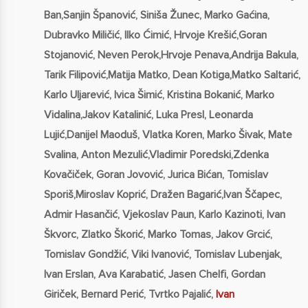
Ban,Sanjin Španović, Siniša Žunec, Marko Gaćina,
Dubravko Miličić, Ilko Ćimić, Hrvoje Krešić,Goran
Stojanović, Neven Perok,Hrvoje Penava,Andrija Bakula,
Tarik Filipović,Matija Matko, Dean Kotiga,Matko Saltarić,
Karlo Uljarević, Ivica Šimić, Kristina Bokanić, Marko
Vidalina,Jakov Katalinić, Luka Presl, Leonarda
Lujić,Danijel Maoduš, Vlatka Koren, Marko Šivak, Mate
Svalina, Anton Mezulić,Vladimir Poredski,Zdenka
Kovačiček, Goran Jovović, Jurica Bićan, Tomislav
Sporiš,Miroslav Koprić, Dražen Bagarić,Ivan Ščapec,
Admir Hasančić, Vjekoslav Paun, Karlo Kazinoti, Ivan
Škvorc, Zlatko Škorić, Marko Tomas, Jakov Grcić,
Tomislav Gondžić, Viki Ivanović, Tomislav Lubenjak,
Ivan Erslan, Ava Karabatić, Jasen Chelfi, Gordan
Giriček, Bernard Perić, Tvrtko Pajalić,
Ivan