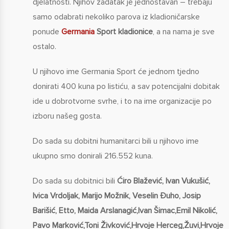
djelatnosti. Njihov zadatak je jednostavan – trebaju
samo odabrati nekoliko parova iz kladioničarske
ponude
Germania
Sport kladionice
, a na nama je sve
ostalo.
U njihovo ime Germania Sport će jednom tjedno
donirati 400 kuna po listiću, a sav potencijalni dobitak
ide u dobrotvorne svrhe, i to na ime organizacije po
izboru našeg gosta.
Do sada su dobitni humanitarci bili u njihovo ime
ukupno smo donirali 216.552 kuna.
Do sada su dobitnici bili
Ćiro Blažević, Ivan Vukušić,
Ivica Vrdoljak, Marijo Možnik, Veselin Đuho, Josip
Barišić, Etto, Maida Arslanagić,Ivan Šimac,Emil Nikolić,
Pavo Marković,Toni Živković,Hrvoje Herceg,Žuvi,Hrvoje