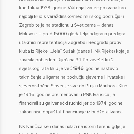
kao takav 1938. godine Viktorija Ivanec pozvana kao
najbolji klub s varaždinsko/međimurskog područja u
Zagreb te je na stadionu u Sveticama – danas
Maksimir – pred 15000 gledatelja odigrana predigra
utakmici reprezentacija Zagreba i Beograda protiv
kluba iz Rijeke „Jela“ Sušak (danas HNK Rijeka) koja je
završila pobjedom Riječana 3:1. Po završetku 2.
svjetskog rata klub je već
1946.
godine nastavio
takmičenje u ligama na području sjeverne Hrvatske i
sjeveroistočne Slovenije sve do Ptuja i Maribora. Klub
je 1946. godine preimenovan u RNK Ivančica , a
financirali su ga Ivanečki rudnici jer do 1974. godine
zakoni nisu dopuštali financiranje iz budžeta Ivanca.
NK Ivančica se i danas nalazi na istom terenu gdje je