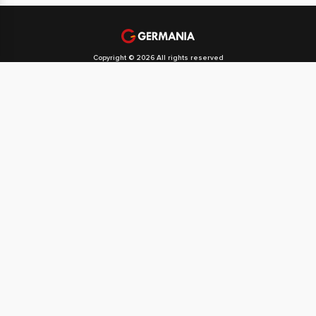
Copyright © 2026 All rights reserved
Politika privatnosti
Politika kolačića
Svi naši partneri
Početna
O društvu GERMANIA SPORT
Naša djelatnost