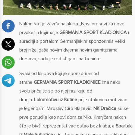
Nakon što je završena akcija „Novi dresovi za nove
prvake“ u kojima je
GERMANIA SPORT KLADIONICA
u
suradnji s portalom Germanijak.hr sponzorirala veliki
broj niželigaša novim dvjema novim garniturama
dresova, sada je red stigao i na trenirke.
Svaki od klubova koji je sponzoriran od
strane
GERMANIA SPORT KLADIONICE
ima neku
svoju priču te se po njoj razlikuju od
drugih.
Lokomotivu iz Kutine
prije utakmica motivirao
je legendarni Miroslav Ćiro Blažević,
NK Dračice
su se
prve ponudile kao novi dom za Niku Kranjčara nakon
što je bivši reprezentativac ostao bez kluba, a
Spartak
iz Male Subotice
s EU fondovima planira izgraditi novi