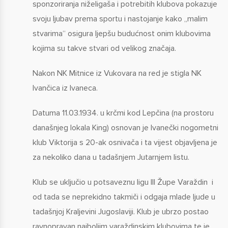
sponzoriranja niželigaša i potrebitih klubova pokazuje
svoju ljubav prema sportu i nastojanje kako „malim
stvarima“ osigura ljepšu budućnost onim klubovima
kojima su takve stvari od velikog značaja.
Nakon NK Mitnice iz Vukovara na red je stigla NK
Ivančica iz Ivaneca.
Datuma 11.03.1934. u krčmi kod Lepčina (na prostoru
današnjeg lokala King) osnovan je Ivanečki nogometni
klub Viktorija s 20-ak osnivača i ta vijest objavljena je
za nekoliko dana u tadašnjem Jutarnjem listu.
Klub se uključio u potsaveznu ligu III Župe Varaždin i
od tada se neprekidno takmiči i odgaja mlade ljude u
tadašnjoj Kraljevini Jugoslaviji. Klub je ubrzo postao
ravnopravan najboljim varaždinskim klubovima te je