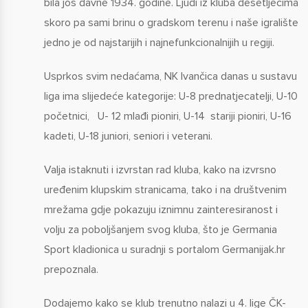
bila još davne 1934. godine. Ljudi iz kluba desetljećima
skoro pa sami brinu o gradskom terenu i naše igralište
jedno je od najstarijih i najnefunkcionalnijih u regiji.
Usprkos svim nedaćama, NK Ivančica danas u sustavu
liga ima slijedeće kategorije: U-8 prednatjecatelji, U-10
početnici, U- 12 mlađi pioniri, U-14 stariji pioniri, U-16
kadeti, U-18 juniori, seniori i veterani.
Valja istaknuti i izvrstan rad kluba, kako na izvrsno
uređenim klupskim stranicama, tako i na društvenim
mrežama gdje pokazuju iznimnu zainteresiranost i
volju za poboljšanjem svog kluba, što je Germania
Sport kladionica u suradnji s portalom Germanijak.hr
prepoznala.
Dodajemo kako se klub trenutno nalazi u 4. lige ČK-