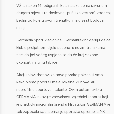
VŽ, a nakon 14. odigranih kola nalaze se na izvrsnom
drugom mjestu te doslovno „pušu za vratom“ vodećoj
Bednji od koje u ovom trenutku imaju šest bodova
manje.
Germania Sport kladionica i Germanijak.hr vjeruju da će
klub u proljetnom dijelu sezone, u novim trenirkama,
stići do još većeg uspjeha te da će kraj sezone
okončati na vrhu tablice.
Akciju Novi dresovi za nove prvake pokrenuli smo
kako bismo podržali male, lokalne klubove, ali i
neprofitne sportove i talente. Ovim putem tvrtka
GERMANIA iskazuje zahvalnost zajednici i sportu koji
je praktički nacionalni brend u Hrvatskoj. GERMANIA je
tek započela sponzoriranje sportske opreme, a NK