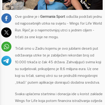
Ove godine je i
Germania Sport
odlučila podržati jednu
od najposebnijih utrka na svijetu - Wings for Life World
Run. Riječ je o najemotivnijoj utrci s jednim ciljem -
trčati za one koje ne mogu.
Trčali smo u Zadru kojemu je ovo jubilarni deseti put
održavanja utrke te je zabilježen rekordan broj od
10.000 trkača iz čak 45 država. Zahvaljujući svima koji
su sudjelovali, prikupljeno je 8,6 milijuna eura. Uz one
koji su trčali, samoj utrci su se pridružili mnogobrojni
„trkači“ putem aplikacije donirajući dodatna sredstva.
Svaka uplaćena startnina i donacija ide u korist zaklade
Wings for Life koja potom financira istraživanja ozljeda