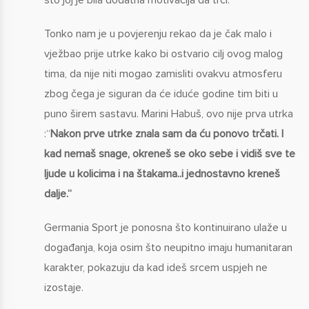
što joj je bila dodatna motivacija da trči.
Tonko nam je u povjerenju rekao da je čak malo i
vježbao prije utrke kako bi ostvario cilj ovog malog
tima, da nije niti mogao zamisliti ovakvu atmosferu
zbog čega je siguran da će iduće godine tim biti u
puno širem sastavu. Marini Habuš, ovo nije prva utrka
:“
Nakon prve utrke znala sam da ću ponovo trčati. I
kad nemaš snage, okreneš se oko sebe i vidiš sve te
ljude u kolicima i na štakama..i jednostavno kreneš
dalje.“
Germania Sport je ponosna što kontinuirano ulaže u
događanja, koja osim što neupitno imaju humanitaran
karakter, pokazuju da kad ideš srcem uspjeh ne
izostaje.