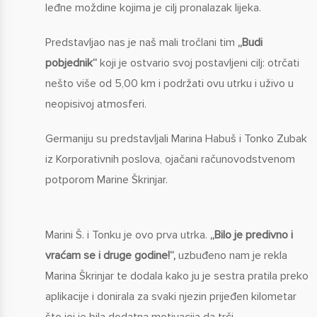
leđne moždine kojima je cilj pronalazak lijeka.
Predstavljao nas je naš mali tročlani tim
„Budi
pobjednik“
koji je ostvario svoj postavljeni cilj: otrčati
nešto više od 5,00 km i podržati ovu utrku i uživo u
neopisivoj atmosferi.
Germaniju su predstavljali Marina Habuš i Tonko Zubak
iz Korporativnih poslova, ojačani računovodstvenom
potporom Marine Škrinjar.
Marini Š. i Tonku je ovo prva utrka.
„Bilo je predivno i
vraćam se i druge godine!“,
uzbuđeno nam je rekla
Marina Škrinjar te dodala kako ju je sestra pratila preko
aplikacije i donirala za svaki njezin prijeđen kilometar