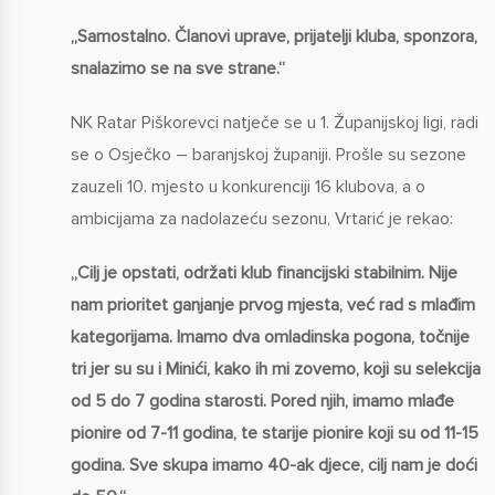
„Samostalno. Članovi uprave, prijatelji kluba, sponzora,
snalazimo se na sve strane.“
NK Ratar Piškorevci natječe se u 1. Županijskoj ligi, radi
se o Osječko – baranjskoj županiji. Prošle su sezone
zauzeli 10. mjesto u konkurenciji 16 klubova, a o
ambicijama za nadolazeću sezonu, Vrtarić je rekao:
„Cilj je opstati, održati klub financijski stabilnim. Nije
nam prioritet ganjanje prvog mjesta, već rad s mlađim
kategorijama. Imamo dva omladinska pogona, točnije
tri jer su su i Minići, kako ih mi zovemo, koji su selekcija
od 5 do 7 godina starosti. Pored njih, imamo mlađe
pionire od 7-11 godina, te starije pionire koji su od 11-15
godina. Sve skupa imamo 40-ak djece, cilj nam je doći