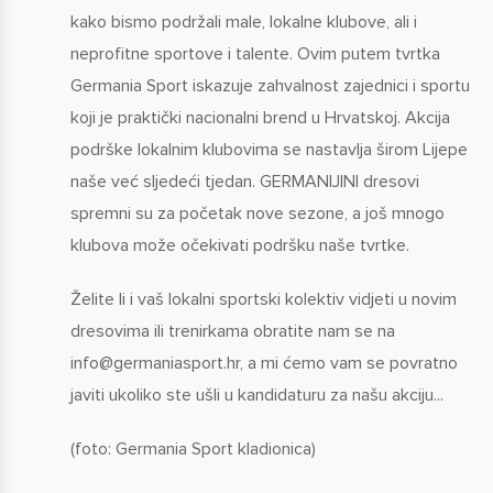
kako bismo podržali male, lokalne klubove, ali i
neprofitne sportove i talente. Ovim putem tvrtka
Germania Sport iskazuje zahvalnost zajednici i sportu
koji je praktički nacionalni brend u Hrvatskoj. Akcija
podrške lokalnim klubovima se nastavlja širom Lijepe
naše već sljedeći tjedan. GERMANIJINI dresovi
spremni su za početak nove sezone, a još mnogo
klubova može očekivati podršku naše tvrtke.
Želite li i vaš lokalni sportski kolektiv vidjeti u novim
dresovima ili trenirkama obratite nam se na
info@germaniasport.hr
, a mi ćemo vam se povratno
javiti ukoliko ste ušli u kandidaturu za našu akciju...
(foto: Germania Sport kladionica)