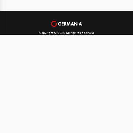
Copyright © 2026 All rights reserved
Politika privatnosti
Politika kolačića
Svi naši partneri
Početna
O društvu GERMANIA SPORT