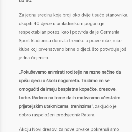
do 50.“
Za jednu sredinu koja broji oko dvije tisuće stanovnika,
okupiti 40 djece u omladinskom pogonu je
respektabilan potez, kao i potvrda da je Germania
Sport kladionica donirala trenirke u prave ruke, ruke
kluba koji prvenstveno brine o djeci, što potvrđuje još
jedna činjenica.
„Pokušavamo animirati roditelje na razne načine da
upišu djecu u školu nogometa. Trudimo im se
omogućiti da imaju besplatne kopačke, dresove,
torbe. Radimo na tome da ih motiviramo učestalim
prijateljskim utakmicama, treninzima“,
zaključio je
dobro raspoloženi predsjednik Ratara.
Akciju Novi dresovi za nove prvake pokrenuli smo