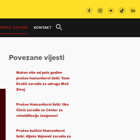
PRESS CENTAR
KONTAKT
Povezane vijesti
Nakon više od pola godine
prošao humanitarni listić: Tone
Dražić zaradio za udrugu Mali
Zmaj
Prošao Humanitarni listić: Ilko
Ćimić zaradio za Centar za
rehabilitaciju Josipovac!
Prošao božićni Humanitarni
listić: Aljoša Vojnović zaradio za