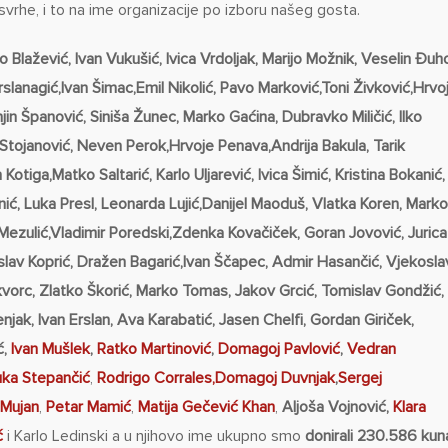
vrhe, i to na ime organizacije po izboru našeg gosta.
o Blažević, Ivan Vukušić, Ivica Vrdoljak, Marijo Možnik, Veselin Đuh
Arslanagić,Ivan Šimac,Emil Nikolić, Pavo Marković,Toni Živković,Hrvo
in Španović, Siniša Žunec, Marko Gaćina, Dubravko Miličić, Ilko
 Stojanović, Neven Perok,Hrvoje Penava,Andrija Bakula, Tarik
Kotiga,Matko Saltarić, Karlo Uljarević, Ivica Šimić, Kristina Bokanić,
nić, Luka Presl, Leonarda Lujić,Danijel Maoduš, Vlatka Koren, Mark
 Mezulić,Vladimir Poredski,Zdenka Kovačiček, Goran Jovović, Jurica
oslav Koprić, Dražen Bagarić,Ivan Ščapec, Admir Hasančić, Vjekosla
Škvorc, Zlatko Škorić, Marko Tomas, Jakov Grcić, Tomislav Gondžić,
njak, Ivan Erslan, Ava Karabatić, Jasen Chelfi, Gordan Giriček,
ć,
Ivan Mušlek
,
Ratko Martinović
,
Domagoj Pavlović
,
Vedran
uka Stepančić
,
Rodrigo Corrales,
Domagoj Duvnjak
,
Sergej
 Mujan
,
Petar Mamić
,
Matija Gečević Khan
,
Aljoša
Vojnović,
Klara
ć
i Karlo Ledinski a u njihovo ime ukupno smo
donirali 230.586 kun