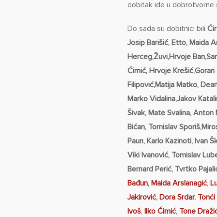
dobitak ide u dobrotvorne s
Do sada su dobitnici bili
Ćir
Josip Barišić, Etto, Maida 
Herceg,Žuvi,Hrvoje Ban,Sanj
Ćimić, Hrvoje Krešić,Goran
Filipović,Matija Matko, Dean 
Marko Vidalina,Jakov Katali
Šivak, Mate Svalina, Anton
Bićan, Tomislav Sporiš,Mir
Paun, Karlo Kazinoti, Ivan 
Viki Ivanović, Tomislav Lube
Bernard Perić, Tvrtko Pajali
Bađun
,
Maida Arslanagić
,
L
Jakirović
,
Dora Srdar
,
Tonći
Ivoš
,
Ilko Ćimić
,
Tone Draži