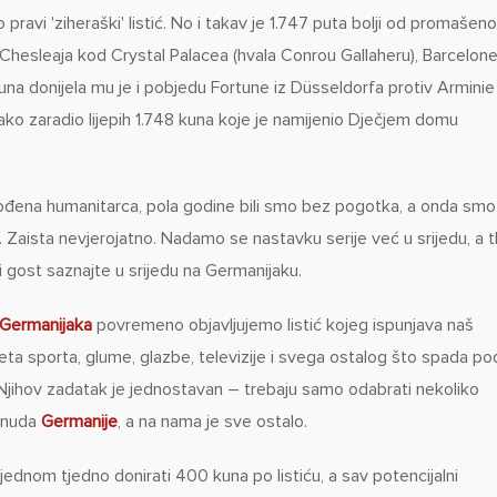
 pravi 'ziheraški' listić. No i takav je 1.747 puta bolji od promašen
 Chesleaja kod Crystal Palacea (hvala Conrou Gallaheru), Barcelon
una donijela mu je i pobjedu Fortune iz Düsseldorfa protiv Arminie
e tako zaradio lijepih 1.748 kuna koje je namijenio Dječjem domu
ena humanitarca, pola godine bili smo bez pogotka, a onda smo
 Zaista nevjerojatno. Nadamo se nastavku serije već u srijedu, a 
ni gost saznajte u srijedu na Germanijaku.
Germanijaka
povremeno objavljujemo listić kojeg ispunjava naš
eta sporta, glume, glazbe, televizije i svega ostalog što spada po
 Njihov zadatak je jednostavan – trebaju samo odabrati nekoliko
ponuda
Germanije
, a na nama je sve ostalo.
ednom tjedno donirati 400 kuna po listiću, a sav potencijalni