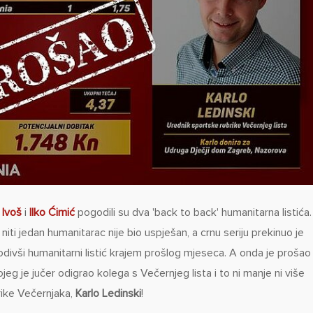
 Ivoš
i
Ilko Ćimić
pogodili su dva 'back to back' humanitarna listića.
iti jedan humanitarac nije bio uspješan, a crnu seriju prekinuo je
ivši humanitarni listić krajem prošlog mjeseca. A onda je prošao 
kojeg je jučer odigrao kolega s Večernjeg lista i to ni manje ni više
rike Večernjaka,
Karlo Ledinski
!