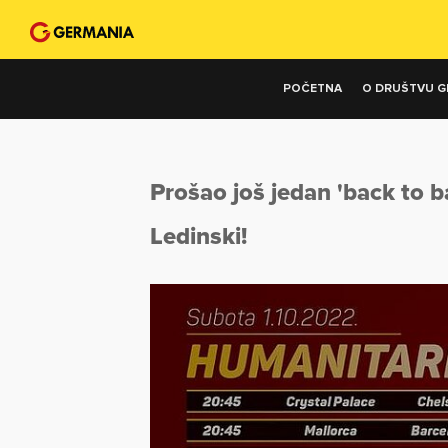
POČETNA
O DRUŠTVU G
Prošao još jedan 'back to b
Ledinski!