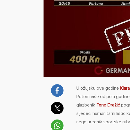
U ožujsku ove godine
Klara
Potom više od pola godine n
glazbenik
Tone Dražić
pogod
sljedeći humanitarni listić 
nego urednik sportske rub