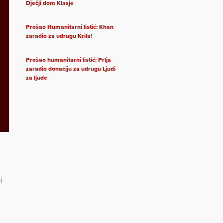
Dječji dom Klasje
Prošao Humanitarni listić: Khan
zaradio za udrugu Krila!
Prošao humanitarni listić: Prlja
zaradio donaciju za udrugu Ljudi
za ljude
i