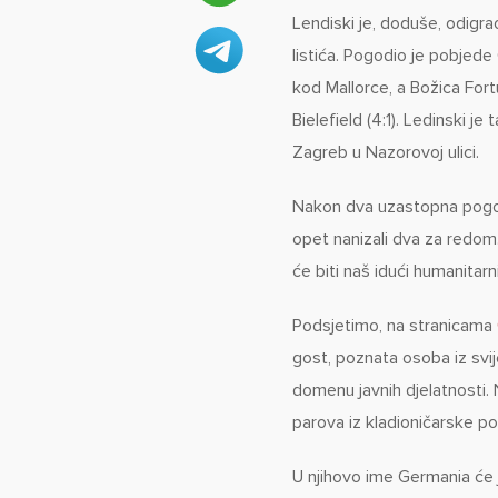
Lendiski je, doduše, odigrao
listića. Pogodio je pobjede
kod Mallorce, a Božica Fort
Bielefield (4:1). Ledinski j
Zagreb u Nazorovoj ulici.
Nakon dva uzastopna pogođ
opet nanizali dva za redom.
će biti naš idući humanitar
Podsjetimo, na stranicama
gost, poznata osoba iz svij
domenu javnih djelatnosti.
parova iz kladioničarske 
U njihovo ime Germania će j