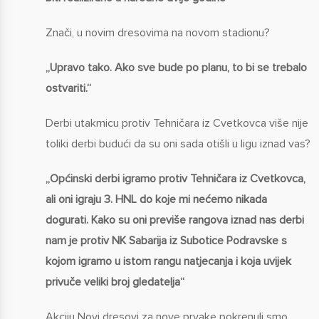
Znači, u novim dresovima na novom stadionu?
„Upravo tako. Ako sve bude po planu, to bi se trebalo
ostvariti.“
Derbi utakmicu protiv Tehničara iz Cvetkovca više nije
toliki derbi budući da su oni sada otišli u ligu iznad vas?
„Općinski derbi igramo protiv Tehničara iz Cvetkovca,
ali oni igraju 3. HNL do koje mi nećemo nikada
dogurati. Kako su oni previše rangova iznad nas derbi
nam je protiv NK Sabarija iz Subotice Podravske s
kojom igramo u istom rangu natjecanja i koja uvijek
privuče veliki broj gledatelja“
Akciju Novi dresovi za nove prvake pokrenuli smo