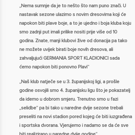
„Nema sumnje da je to nešto što nam puno znači. U
nastavak sezone ulazimo s novim dresovima koji će
napokon biti plave boje, a to je ujedno i boja kluba koju
smo zadnji put imali prilike nositi prije više od 10
godina. Znate, manji klubovi žive od donacija pa tako
ne možete uvijek birati boje novih dresova, ali
zahvaljujući GERMANIA SPORT KLADIONICI sada
ćemo napokon biti ponovno Plavi“
„Naš klub natječe se u 3. županijskoj ligi, a prošle
godine osvojili smo 4. županijsku ligu što je pokazatelj
da idemo u dobrom smjeru. Trenutno smo u fazi
„selidbe“ pa bi tako u naredne dvije sezone trebali
preseliti na novi stadion pored kojeg će biti iuzgrađena
i sportska dvorana. Vjerujemo i nadamo se da će sve
biti realizirano u naredne dvije godine“