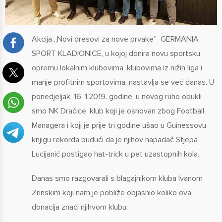
Akcija „Novi dresovi za nove prvake” GERMANIA
SPORT KLADIONICE, u kojoj donira novu sportsku
opremu lokalnim klubovima, klubovima iz nižih liga i
manje profitnim sportovima, nastavlja se već danas. U
ponedjeljak, 16. 1.2019. godine, u novog ruho obukli
smo NK Dračice, klub koji je osnovan zbog Football
Managera i koji je prije tri godine ušao u Guinessovu
knjigu rekorda budući da je njihov napadač Stjepa
Lucijanić postigao hat-trick u pet uzastopnih kola.
Danas smo razgovarali s blagajnikom kluba Ivanom
Zrinskim koji nam je pobliže objasnio koliko ova
donacija znači njihvom klubu: